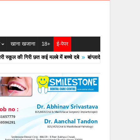
म
खाना खजाना
18+
ई-पेपर
»
ूल की गिरी छत कई मलबे में बच्चे दबे
बांग्लादेश का एयरफोर्स का F -7 ट्