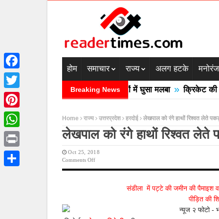
होम
समाचार
राज्य
अलग हटके
मनोरं
Facebook
»
देश में बादल फटने से तीन की मौत घरों में घुसा मलबा
क्रिकेट की बाल 
Breaking News
Twitter
Pinterest
Home
राज्य
उत्तरप्रदेश
हरदोई
लेखपाल को रंगे हाथों रिश्वत लेते पकड
लेखपाल को रंगे हाथों रिश्वत लेते 
WhatsApp
Oct 25, 2018
Print
On
Comments Off
लेखपाल
Share
को
रंगे
संडीला में पट्टे की जमीन की पैमाइश व
हाथों
पीड़ित की श
रिश्वत
लेते
पकड़ा