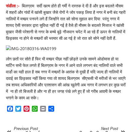
दस्तक
संडीला :-
बिलग्राम सर्दी खत्म होते ही गर्मी ने दस्तक दे दी है और इस बदलते मौसम
,
ऊपर
में शहरों और गांवों में खांसी बुखार जैसे रोगों ने जोर पकड़ लिया है नगर में बनी बंद गहरी
से
नालियों में मच्छर पनपने लगे हैं जिन्होंने रात को सोना मुहाल कर दिया परंतु नगर में
मच्छरों
शायद ऐसी सरकार द्वारा सुविधा नहीं दी गई है वैसे ही मौसम के बदलते मिजाज ने खांसी
ने
जीना
बुखार जैसी परेशानी से नगर के बच्चे बूढ़े नौजवान चपेट में आ रहे हैं ऊपर से नालियों में
किया
छिड़काव ना होने से मच्छरों की भरमार सी आ गई है जो रात को सोने नहीं देती हैं.
मुहाल
लोग छतों पर सोते हैं फिर भी मच्छर पीछा नहीं छोड़ते उनके सामने ओडोमास हो या
मार्टिन सभी फेल लगते हैं बिलग्राम के नगर में आने वाले लगभग बंद नालियों वाले सभी
वार्डो का यही हाल है सब नगर में मच्छरों के आतंक से दुखी हैं यदि जल्द ही नालियों में
दवाई का छिड़काव नहीं किया गया तो शायद बिलग्राम सीएचसी भी मरीजों से भर जाएंगे
तब शायद अधिकारियों और प्रशासन की आंख खुलेगी अब नागर में लगभग हर कुछ घरोँ
में ना ही तो बिजली है और ना ही हर जगह पंखे लगे हुए हैं जो गरीब आदमी के मच्छर
भगाने के काम आ सके।
Facebook
Twitter
Pinterest
WhatsApp
Print
Share
Previous Post
Next Post