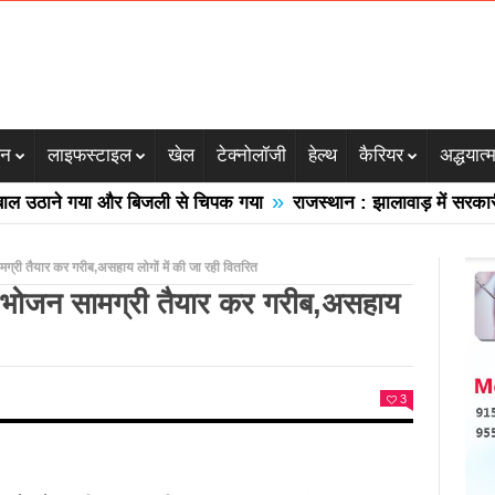
जन
लाइफस्टाइल
खेल
टेक्नोलॉजी
हेल्थ
कैरियर
अद्धयात्
»
ठाने गया और बिजली से चिपक गया
राजस्थान : झालावाड़ में सरकारी स्क
्री तैयार कर गरीब,असहाय लोगों में की जा रही वितरित
 भोजन सामग्री तैयार कर गरीब,असहाय
3