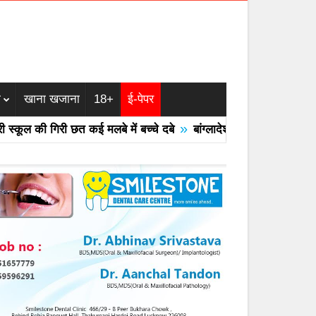
म
खाना खजाना
18+
ई-पेपर
»
ूल की गिरी छत कई मलबे में बच्चे दबे
बांग्लादेश का एयरफोर्स का F -7 ट्