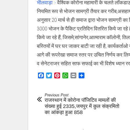
भीलवाड़ा :-
वैश्विक कोरोना महामारी के चलते लॉकडा
भोजन
सामग्री
नियमित रूप से भोजन सामग्री तैयार कर गरीब,असहाय
तैयार
कर
अनुसार 20 मार्च से ही समाज द्वारा भोजन सामग्री का
गरीब,असहाय
लोगों
3000 भोजन के पैकिट प्रतिदिन वितरित किये जा रहे 
में
की
किये जा रहे हैं, जिसमे,सांगानेर,आत्माराम कॉलोनी,
जा
रही
बस्तियों में घर घर जाकर बाटी जा रही है, कार्यकर्त
वितरित
आगे की रूपरेखा समाज स्तर पर उचित निर्णय कर लिया
व सेनेटराजर सहित साफ सफाई का भी विशेष ध्यान रख
Facebook
Twitter
Pinterest
WhatsApp
Print
Share
Previous Post
राजस्थान में कोरोना पॉजिटिव मामलों की
संख्या हुई 2335,जयपुर में कुल संक्रमितो
का आंकड़ा हुआ 858