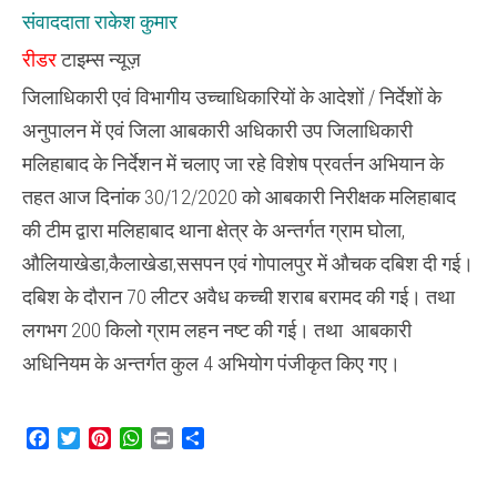
निरीक्षक
संवाददाता राकेश कुमार
टीम
द्वारा
रीडर
टाइम्स न्यूज़
गोपालपुर
में
जिलाधिकारी एवं विभागीय उच्चाधिकारियों के आदेशों / निर्देशों के
औचक
दबिश
अनुपालन में एवं जिला आबकारी अधिकारी उप जिलाधिकारी
के
दौरान
मलिहाबाद के निर्देशन में चलाए जा रहे विशेष प्रवर्तन अभियान के
बरामद
की
तहत आज दिनांक 30/12/2020 को आबकारी निरीक्षक मलिहाबाद
गई
70
की टीम द्वारा मलिहाबाद थाना क्षेत्र के अन्तर्गत ग्राम घोला,
लीटर
अवैध
औलियाखेडा,कैलाखेडा,ससपन एवं गोपालपुर में औचक दबिश दी गई।
कच्ची
दबिश के दौरान 70 लीटर अवैध कच्ची शराब बरामद की गई। तथा
शराब
लगभग 200 किलो ग्राम लहन नष्ट की गई। तथा आबकारी
अधिनियम के अन्तर्गत कुल 4 अभियोग पंजीकृत किए गए।
Facebook
Twitter
Pinterest
WhatsApp
Print
Share