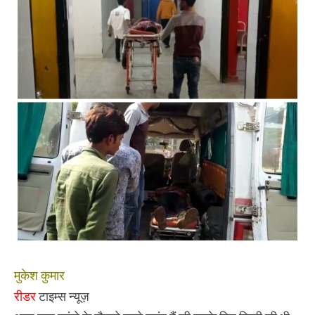
के
दो
पक्षों
में
हुआ
संघर्ष
मुकेश कुमार
रीडर
टाइम्स न्यूज़