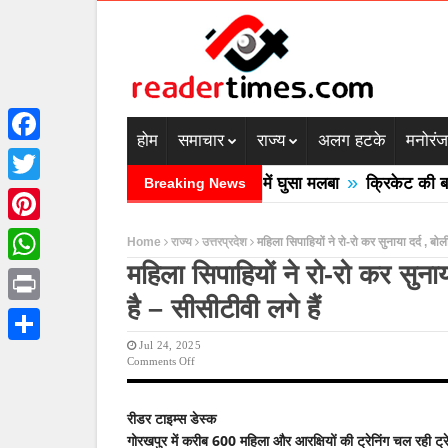
होम
समाचार
राज्य
अलग हटके
मनोरं
Facebook
»
में बादल फटने से तीन की मौत घरों में घुसा मलबा
क्रिकेट की बाल उठान
Breaking News
Twitter
Pinterest
Home
राज्य
उत्तरप्रदेश
महिला सिपाहियों ने रो-रो कर सुनाया दर्द , बोली 
महिला सिपाहियों ने रो-रो कर सुनाया
WhatsApp
है – सीसीटीवी लगे हैं
Print
Jul 24, 2025
Share
On
Comments Off
महिला
सिपाहियों
ने
रीडर टाइम्स डेस्क
रो-
गोरखपुर में करीब 600 महिला और आरक्षियों की ट्रेनिंग चल रही ट्रे
रो