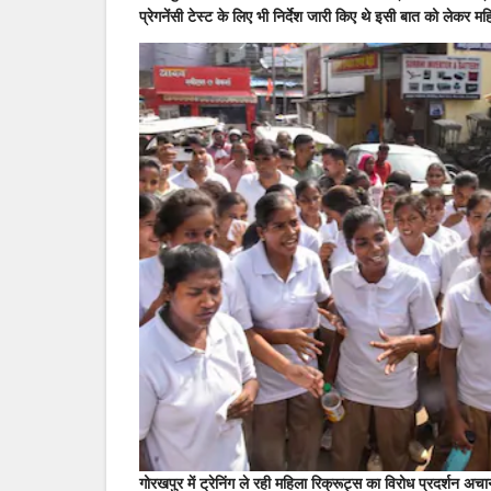
कर
प्रेगनेंसी टेस्ट के लिए भी निर्देश जारी किए थे इसी बात को लेकर म
सुनाया
दर्द
,
बोली
हमें
खुले
में
नहाना
पड़
रहा
है
–
सीसीटीवी
लगे
हैं
गोरखपुर में ट्रेनिंग ले रही महिला रिक्रूट्स का विरोध प्रदर्शन अ