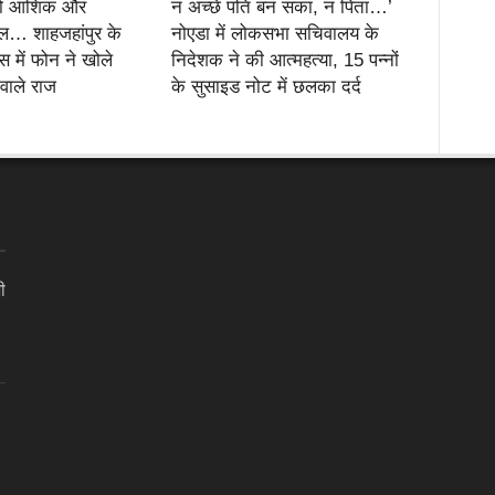
दो आशिक और
न अच्छे पति बन सका, न पिता…’
… शाहजहांपुर के
नोएडा में लोकसभा सचिवालय के
स में फोन ने खोले
निदेशक ने की आत्महत्या, 15 पन्नों
 वाले राज
के सुसाइड नोट में छलका दर्द
ी