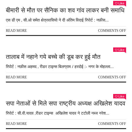
अज्ञ
Like
प्रा
वाह
बीमारी से मौत पर सैनिक का शव गांव लाकर बनी समाधि
विद्
की
टक्
एस डी एम , सी.ओ समेत क्षेत्रवासियो ने दी अंतिम विदाई रिपोर्ट : नफ़ीस...
से
बाइ
ON
READ MORE
COMMENTS OFF
सवा
बीमा
की
से
मौत
मौत
Like
पर
तालाब में नहाने गये बच्चे की डूब कर हुई मौत
सैन
का
रिपोर्ट : नफ़ीस अहमद , रीडर टाइम्स बिलग्राम / हरदोई :- नगर के मोहल्ला...
शव
गांव
ON
READ MORE
COMMENTS OFF
लाक
ताल
बनी
में
समा
नहान
Like
गये
सपा नेताओं से मिले सपा राष्ट्रीय अध्यक्ष अखिलेश यादव
बच्चे
की
रिपोर्ट : सी.वी.यादव ,रीडर टाइम्स अखिलेश यादव ने टटोली नब्ज नरेश...
डूब
कर
ON
READ MORE
COMMENTS OFF
हुई
सपा