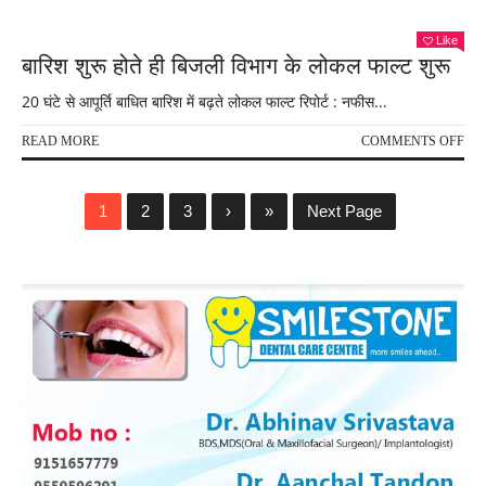
मौत
नेता
से
Like
मिले
बारिश शुरू होते ही बिजली विभाग के लोकल फाल्ट शुरू
सपा
राष्ट
20 घंटे से आपूर्ति बाधित बारिश में बढ़ते लोकल फाल्ट रिपोर्ट : नफीस...
अध्यक
अखि
ON
READ MORE
COMMENTS OFF
याद
बारि
शुरू
होते
1
2
3
›
»
Next Page
ही
बिज
विभा
के
लोक
फाल्
शुरू