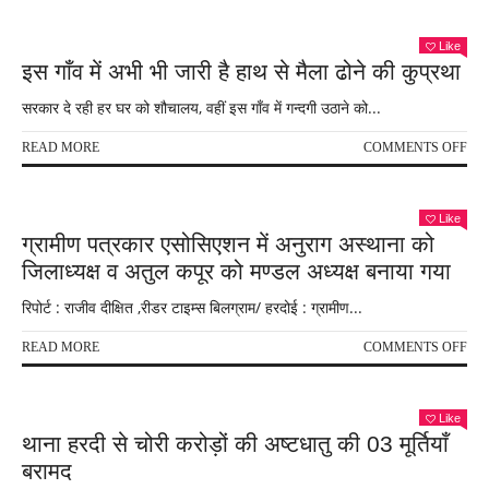
पहुंचे
विद्
जब
Like
इस गाँव में अभी भी जारी है हाथ से मैला ढोने की कुप्रथा
रास्त
बन
सरकार दे रही हर घर को शौचालय, वहीं इस गाँव में गन्दगी उठाने को...
गया
ताल
ON
READ MORE
COMMENTS OFF
इस
गाँव
में
Like
अभी
ग्रामीण पत्रकार एसोसिएशन में अनुराग अस्थाना को
भी
जिलाध्यक्ष व अतुल कपूर को मण्डल अध्यक्ष बनाया गया
जारी
है
रिपोर्ट : राजीव दीक्षित ,रीडर टाइम्स बिलग्राम/ हरदोई : ग्रामीण...
हाथ
से
ON
READ MORE
COMMENTS OFF
मैला
ग्रा
ढोने
पत्र
की
एसो
कुप्
Like
में
थाना हरदी से चोरी करोड़ों की अष्टधातु की 03 मूर्तियाँ
अनुर
बरामद
अस्थ