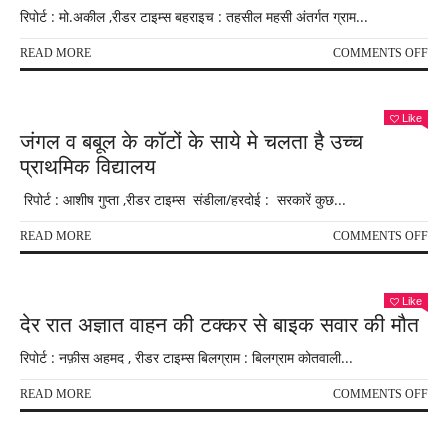
को
रिपोर्ट : मो.अकील ,रीडर टाइम्स बहराइच : तहसील महसी अंतर्गत ग्राम...
जिलाध
व
ON
READ MORE
COMMENTS OFF
अतु
थाना
कपूर
हरदी
को
से
मण्ड
Like
चोरी
अध्यक
जंगल व बबूल के कॉटों के साये मे चलता है उच्च
करोड़
बनाय
प्राथमिक विद्यालय
की
गया
अष्ट
रिपोर्ट : आशीष गुप्ता ,रीडर टाइम्स संडीला/हरदोई : सरकारें कुछ...
की
03
ON
READ MORE
COMMENTS OFF
मूर्तिय
जंग
बराम
व
बबूल
Like
के
देर रात अज्ञात वाहन की टक्कर से बाइक सवार की मौत
कॉटो
के
रिपोर्ट : नफ़ीस अहमद , रीडर टाइम्स बिलग्राम : बिलग्राम कोतवाली...
साये
मे
ON
READ MORE
COMMENTS OFF
चलत
देर
है
रात
उच्च