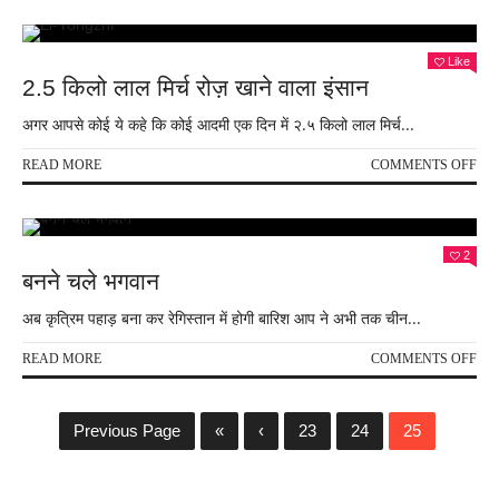
करो
ने
गर्भ
की
Like
झिल्
2.5 किलो लाल मिर्च रोज़ खाने वाला इंसान
सहि
लिया
अगर आपसे कोई ये कहे कि कोई आदमी एक दिन में २.५ किलो लाल मिर्च...
जन्म
,
ON
READ MORE
COMMENTS OFF
हाथ
2.5
पैर
किल
चलत
लाल
देखिय
मिर्च
2
अद्भु
रोज़
बनने चले भगवान
नज़ार
खाने
विडि
वाला
अब कृत्रिम पहाड़ बना कर रेगिस्तान में होगी बारिश आप ने अभी तक चीन...
देखें
इंसा
ON
READ MORE
COMMENTS OFF
बनने
चले
भगव
Previous Page
«
‹
23
24
25