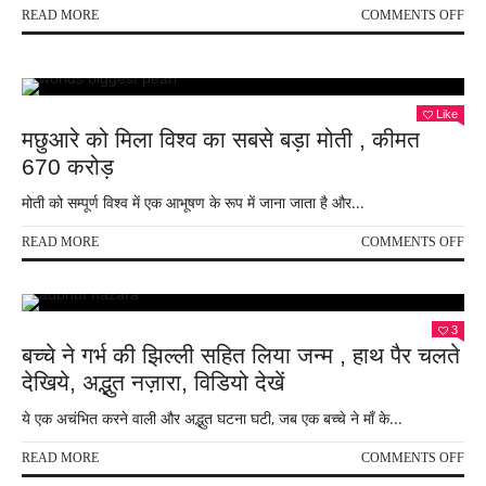
ON
READ MORE
COMMENTS OFF
अरब
की
पुरान
मंगेत
Like
ने
मछुआरे को मिला विश्व का सबसे बड़ा मोती , कीमत
लगा
थे
670 करोड़
मार
मोती को सम्पूर्ण विश्व में एक आभूषण के रूप में जाना जाता है और...
पीट
के
आरो
ON
READ MORE
COMMENTS OFF
,
मछुआ
खुद
को
को
मिला
पीटत
विश्व
3
थी
का
बच्चे ने गर्भ की झिल्ली सहित लिया जन्म , हाथ पैर चलते
,सीस
सबस
देखिये, अद्भुत नज़ारा, विडियो देखें
में
बड़ा
कैद
मोती
ये एक अचंभित करने वाली और अद्भुत घटना घटी, जब एक बच्चे ने माँ के...
हुआ
,
यह
कीम
ON
READ MORE
COMMENTS OFF
झूठ
670
बच्चे