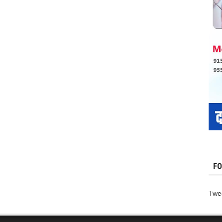
चांदी
नामों
–
से
चांदी
जाना
,
जाता
ये
त्यौहार
,
FO
Twe